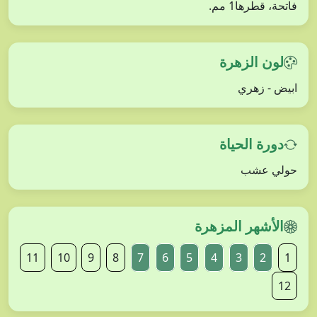
فاتحة، قطرها1 مم.
لون الزهرة
ابيض - زهري
دورة الحياة
حولي عشب
الأشهر المزهرة
11
10
9
8
7
6
5
4
3
2
1
12