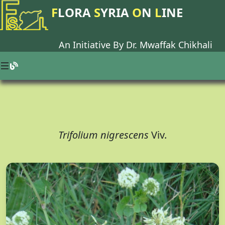
F
LORA
S
YRIA
O
N
L
INE
An Initiative By Dr.
Mwaffak Chikhali
Trifolium nigrescens
Viv.