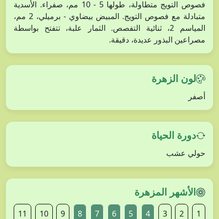
فصوص التويج متطاولة، طولها 5 - 10 مم، صفراء. الأسدية
متبادلة مع فصوص التويج. المبيض بيضاوي - برميلي، 2 مم،
المياسم 2، ثنائية التفصص. الثمار علبة، تتفتح بواسطة
مصراعين البذور عديدة، دقيقة.
لون الزهرة
أصفر
دورة الحياة
حولي عشب
الأشهر المزهرة
11
10
9
8
7
6
5
4
3
2
1