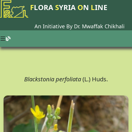
F
LORA
S
YRIA
O
N
L
INE
An Initiative By Dr.
Mwaffak Chikhali
Blackstonia perfoliata
(L.) Huds.