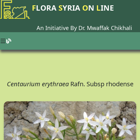
F
LORA
S
YRIA
O
N
L
INE
An Initiative By Dr.
Mwaffak Chikhali
Centaurium erythraea
Rafn. Subsp rhodense