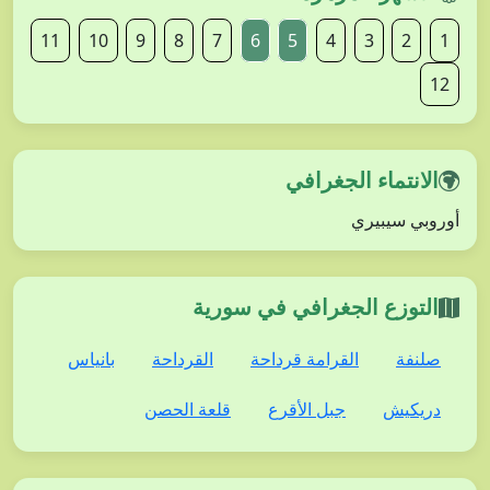
11
10
9
8
7
6
5
4
3
2
1
12
الانتماء الجغرافي
أوروبي سيبيري
التوزع الجغرافي في سورية
صلنفة
القرامة قرداحة
القرداحة
بانياس
دريكيش
جبل الأقرع
قلعة الحصن