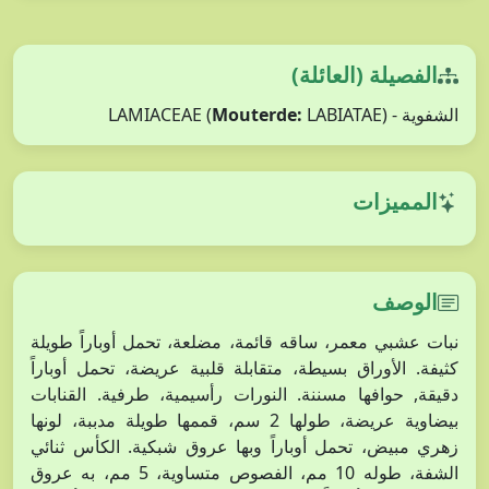
الفصيلة (العائلة)
الشفوية - LAMIACEAE (
LABIATAE)
Mouterde:
المميزات
الوصف
نبات عشبي معمر، ساقه قائمة، مضلعة، تحمل أوباراً طويلة
كثيفة. الأوراق بسيطة، متقابلة قلبية عريضة، تحمل أوباراً
دقيقة, حوافها مسننة. النورات رأسيمية، طرفية. القنابات
بيضاوية عريضة، طولها 2 سم، قممها طويلة مدببة، لونها
زهري مبيض، تحمل أوباراً وبها عروق شبكية. الكأس ثنائي
الشفة، طوله 10 مم، الفصوص متساوية، 5 مم، به عروق