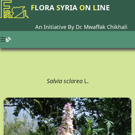
F
LORA
S
YRIA
O
N
L
INE
An Initiative By Dr.
Mwaffak Chikhali
Salvia sclarea
L.