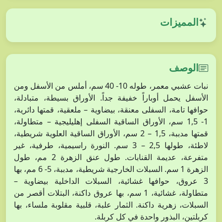
المميزات
الوصف
نبات عشبي معمر، طوله 10- 40 سم، أملس من الأسفل ومن
الأسفل يحمل أوباراً خفيفة جداً. الأوراق بسيطة، متبادلة،
حوافها تامة، السفلى معنقة، بيضاوية – ملعقية، قمتها دائرية،
1- 1,5 سم، الأوراق الساقية السفلى إهليليجية – متطاولة،
قمتها مدببة، 1,5 – 2 سم، الأوراق الساقية العلوية شريطية،
لاطئة، طولها 2,5 – 3 سم. النورة راسيمية، طرفية، غير
متفرعة، عديمة القنابات. طول عنق الزهرة 2 مم، طول
الزهرة 1 سم. السبلات الخارجية شريطية، مدببة، 5- 6 مم، بها
3 عروق، حوافها غشائية، السبلات الداخلية بيضاوية –
متطاولة، غشائية، 1 سم، بها عروق داكنة، البتلات أقصر من
السبلات، زهرية داكنة. الثمار علبة، قلبية مقلوبة ملساء، بها
كربلتين، البذور واحدة في كل كربلة.