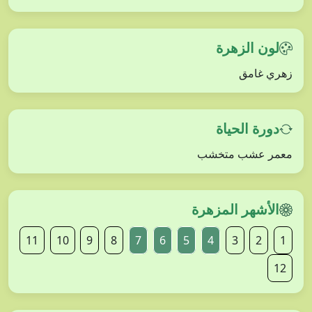
لون الزهرة
زهري غامق
دورة الحياة
معمر عشب متخشب
الأشهر المزهرة
11
10
9
8
7
6
5
4
3
2
1
12