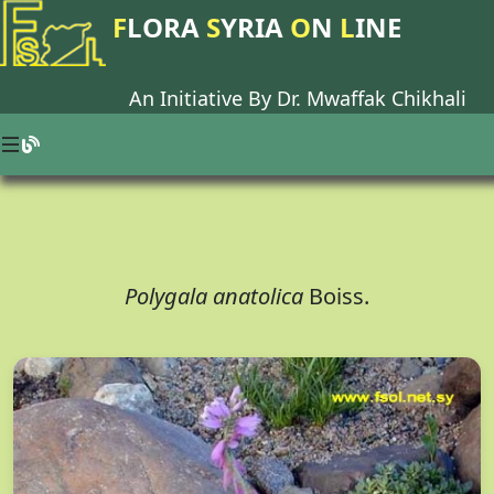
F
LORA
S
YRIA
O
N
L
INE
An Initiative By Dr.
Mwaffak Chikhali
Polygala anatolica
Boiss.