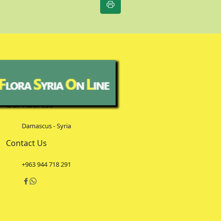
Our Address
Damascus - Syria
Contact Us
+963 944 718 291