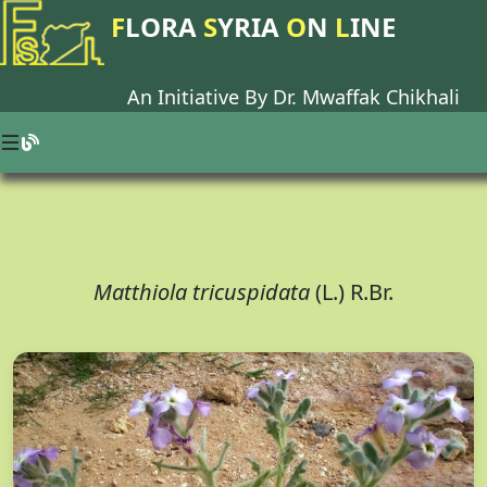
F
LORA
S
YRIA
O
N
L
INE
An Initiative By Dr.
Mwaffak Chikhali
Matthiola tricuspidata
(L.) R.Br.