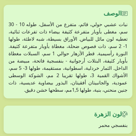
الوصف
نبات عشبي حولي، قائم، متفرع من الأسفل، طوله 10 - 30
سم، مغطى بأوبار متفرعة كثيفة بيضاء ذات تفرعات ثنائية،
تعطيه لون مائل للبياض. الأوراق بسيطة، شبه لاطئة، طولها
1- 2 سم، ذات فصوص ضحلة، مغطاة بأوبار متفرعة كثيفة.
النورة رأسيمية. قطر الأزهار حوالي 1 سم، السبلات مغطاة
بأوبار كثيفة، البتلات أرجوانية - بنفسجية فاتحة، مبيضة من
الداخل. الثمار خردلية، اسطوانية، مستقيمة، طولها 3- 5 سم،
الأشواك القمية 3، طولها تقريبا 2 مم، الشوكة الوسطى
عمودية، والجانبيتان أفقيتان، البذور بيضاوية عديسية، ذات
جنين منحني، بنية، طولها 1,5مم، سطحها خشن دقيق.
لون الزهرة
بنفسجي محمر