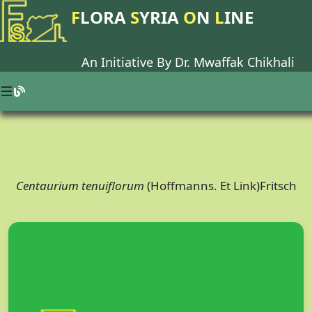
F
LORA
S
YRIA
O
N
L
INE
An Initiative By Dr.
Mwaffak Chikhali
Centaurium tenuiflorum
(Hoffmanns. Et Link)Fritsch