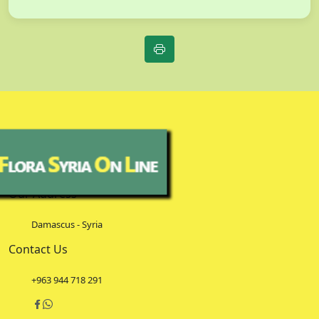
Our Address
Damascus - Syria
Contact Us
+963 944 718 291