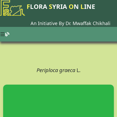
F
LORA
S
YRIA
O
N
L
INE
An Initiative By Dr.
Mwaffak Chikhali
Periploca graeca
L.