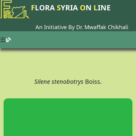
F
LORA
S
YRIA
O
N
L
INE
An Initiative By Dr.
Mwaffak Chikhali
Silene stenobotrys
Boiss.