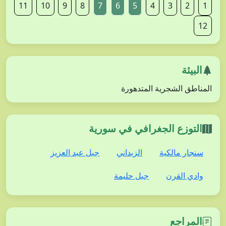
11
10
9
8
7
6
5
4
3
2
1
12
البيئة
المناطق الشجرية المتدهورة
التوزع الجغرافي في سورية
سنجار مالكية
الزبداني
جبل عبد العزيز
وادي القرن
جبل حليمة
المراجع