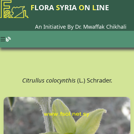
F
LORA
S
YRIA
O
N
L
INE
An Initiative By Dr.
Mwaffak Chikhali
Citrullus colocynthis
(L.) Schrader.