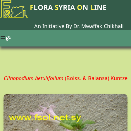
F
LORA
S
YRIA
O
N
L
INE
An Initiative By Dr.
Mwaffak Chikhali
Clinopodium betulifolium
(Boiss. & Balansa) Kuntze