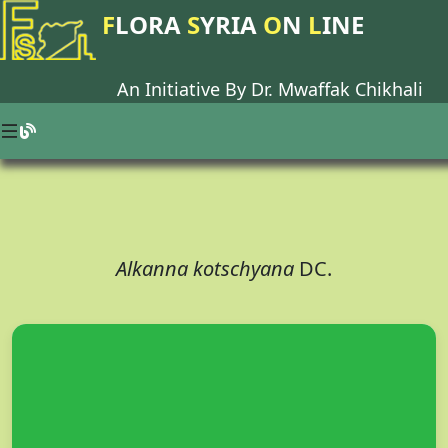
F
LORA
S
YRIA
O
N
L
INE
An Initiative By Dr.
Mwaffak Chikhali
Alkanna kotschyana
DC.