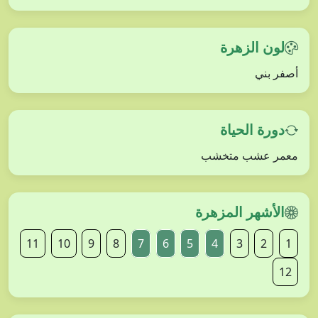
لون الزهرة
أصفر بني
دورة الحياة
معمر عشب متخشب
الأشهر المزهرة
11
10
9
8
7
6
5
4
3
2
1
12