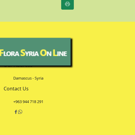
Our Address
Damascus - Syria
Contact Us
+963 944 718 291