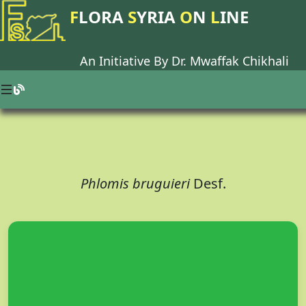
F
LORA
S
YRIA
O
N
L
INE
An Initiative By Dr.
Mwaffak Chikhali
Phlomis bruguieri
Desf.