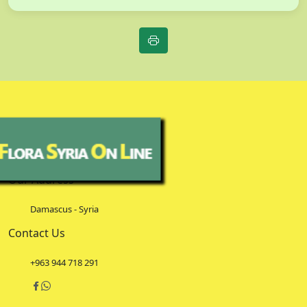
Our Address
Damascus - Syria
Contact Us
+963 944 718 291