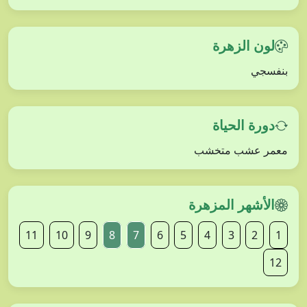
لون الزهرة
بنفسجي
دورة الحياة
معمر عشب متخشب
الأشهر المزهرة
11
10
9
8
7
6
5
4
3
2
1
12