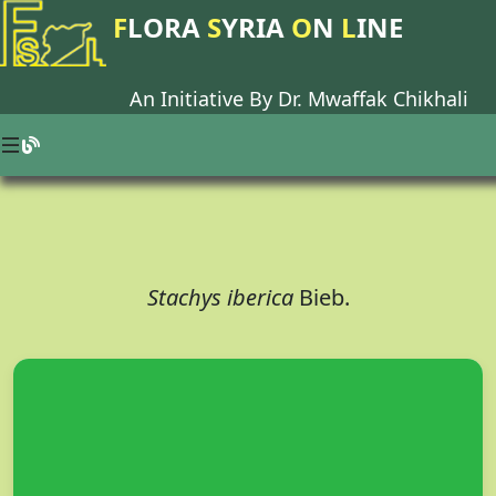
F
LORA
S
YRIA
O
N
L
INE
An Initiative By Dr.
Mwaffak Chikhali
Stachys iberica
Bieb.