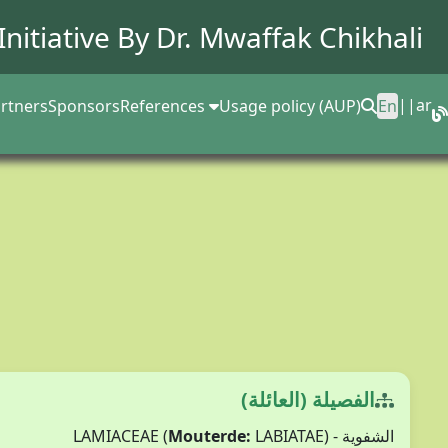
Initiative By Dr.
Mwaffak Chikhali
||
ar
rtners
Sponsors
References
Usage policy (AUP)
En
الفصيلة (العائلة)
Mouterde:
LABIATAE)
الشفوية - LAMIACEAE (