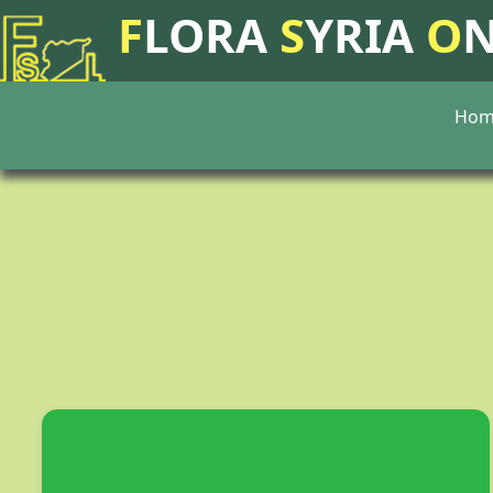
F
LORA
S
YRIA
O
Hom