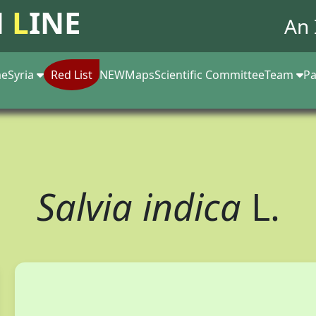
N
L
INE
An 
e
Syria
Red List
NEW
Maps
Scientific Committee
Team
Pa
Salvia indica
L.