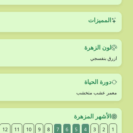
المميزات
لون الزهرة
ازرق بنفسجي
دورة الحياة
معمر عشب متخشب
الأشهر المزهرة
12
11
10
9
8
7
6
5
4
3
2
1