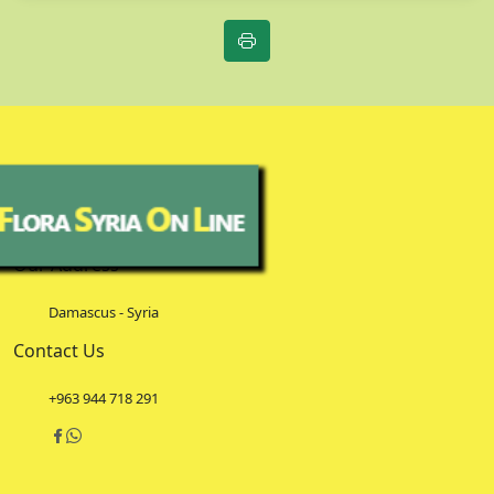
Our Address
Damascus - Syria
Contact Us
+963 944 718 291