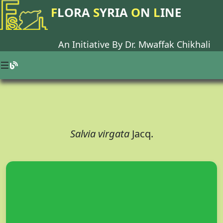
F
LORA
S
YRIA
O
N
L
INE
An Initiative By Dr.
Mwaffak Chikhali
Salvia virgata
Jacq.