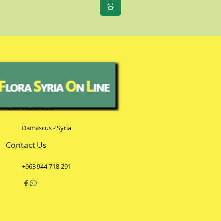
Our Address
Damascus - Syria
Contact Us
+963 944 718 291