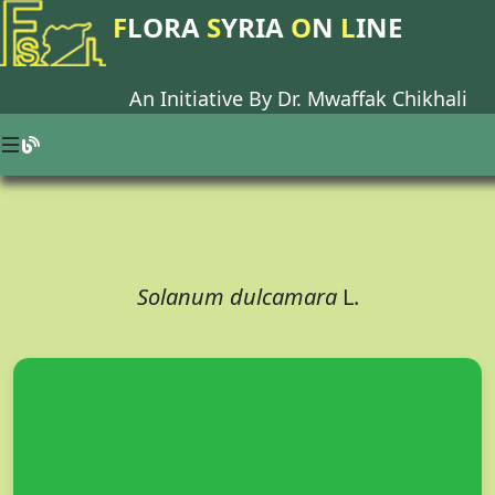
F
LORA
S
YRIA
O
N
L
INE
An Initiative By Dr.
Mwaffak Chikhali
Solanum dulcamara
L.