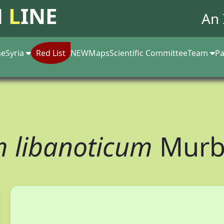
N
L
INE
An 
e
Syria
Red List
NEW
Maps
Scientific Committee
Team
Pa
 libanoticum
Murb.