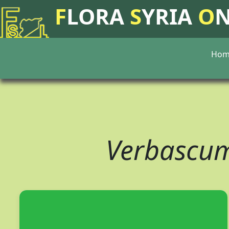
F
LORA
S
YRIA
O
Hom
Verbascum