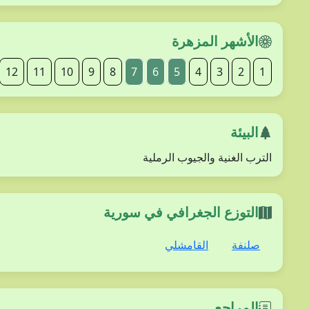
الأشهر المزهرة
12
11
10
9
8
7
6
5
4
3
2
1
البيئة
الترب الغنية والجيوب الرملية
التوزع الجغرافي في سورية
صلنفة
القامشلي
المراجع