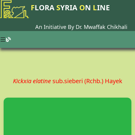
F
LORA
S
YRIA
O
N
L
INE
An Initiative By Dr.
Mwaffak Chikhali
Kickxia elatine
sub.sieberi (Rchb.) Hayek