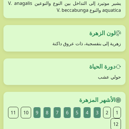
يشير موتيرد إلى التداخل بين النوع والنوعين V. anagalis
aquatica والنوع V. beccabunga
لون الزهرة
زهرية إلى بنفسجية، ذات عروق داكنة
دورة الحياة
حولي عشب
الأشهر المزهرة
11
10
9
8
7
6
5
4
3
2
1
12