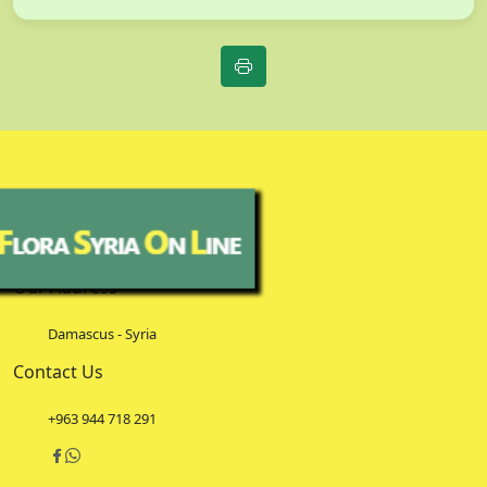
Our Address
Damascus - Syria
Contact Us
+963 944 718 291