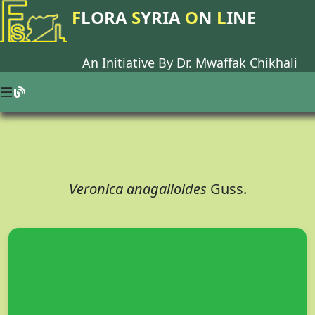
F
LORA
S
YRIA
O
N
L
INE
An Initiative By Dr.
Mwaffak Chikhali
Veronica anagalloides
Guss.