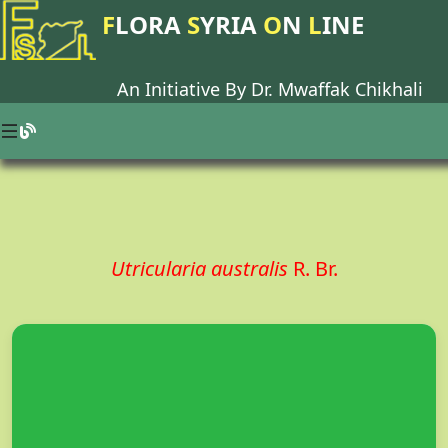
F
LORA
S
YRIA
O
N
L
INE
An Initiative By Dr.
Mwaffak Chikhali
Utricularia australis
R. Br.