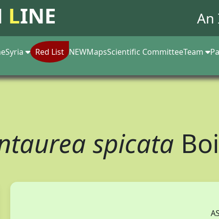
N
L
INE
An 
e
Syria
Red List
NEW
Maps
Scientific Committee
Team
Pa
ntaurea spicata
Boi