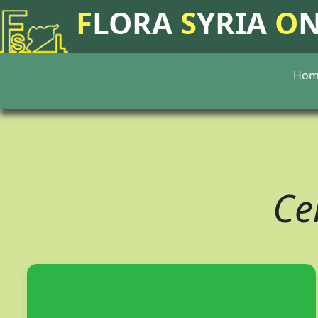
F
LORA
S
YRIA
O
Hom
Ce