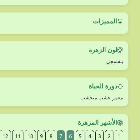
المميزات
لون الزهرة
بنفسجي
دورة الحياة
معمر عشب متخشب
الأشهر المزهرة
12
11
10
9
8
7
6
5
4
3
2
1