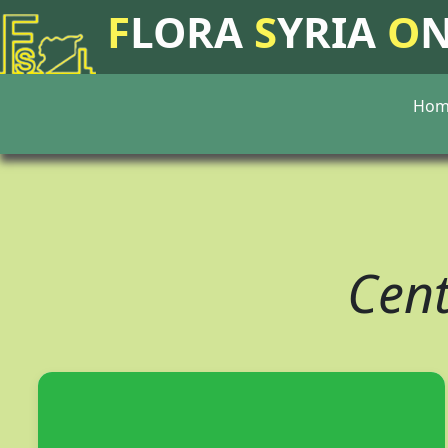
F
LORA
S
YRIA
O
Hom
Cent