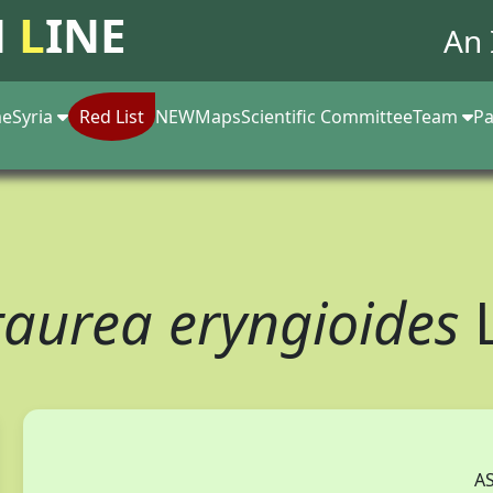
N
L
INE
An 
e
Syria
Red List
NEW
Maps
Scientific Committee
Team
Pa
aurea eryngioides