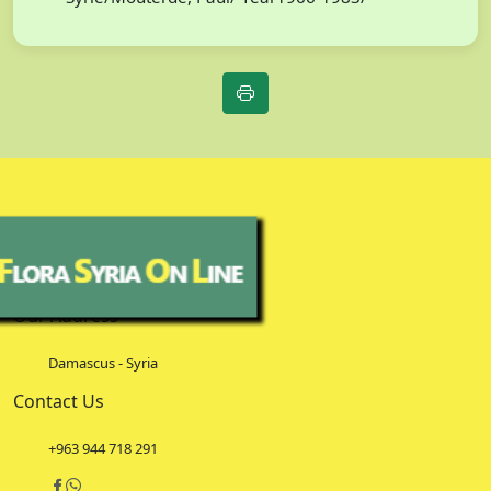
Our Address
Damascus - Syria
Contact Us
+963 944 718 291