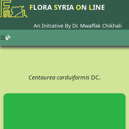
F
LORA
S
YRIA
O
N
L
INE
An Initiative By Dr.
Mwaffak Chikhali
Centaurea carduiformis
DC.