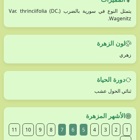
يتمثل النوع في سورية بالضرب Var. thrinciifolia (DC.)
Wagenitz.
لون الزهرة
زهري
دورة الحياة
ثنائي الحول عشب
الأشهر المزهرة
11
10
9
8
7
6
5
4
3
2
1