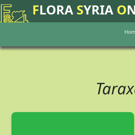
F
LORA
S
YRIA
O
Hom
Tara