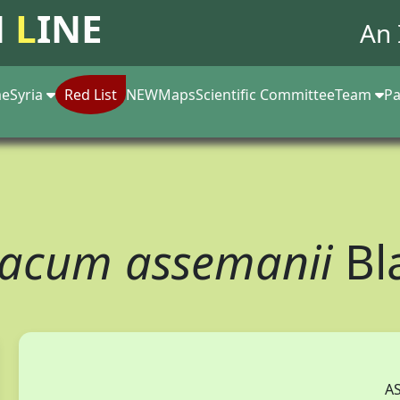
N
L
INE
An 
e
Syria
Red List
NEW
Maps
Scientific Committee
Team
Pa
xacum assemanii
Bl