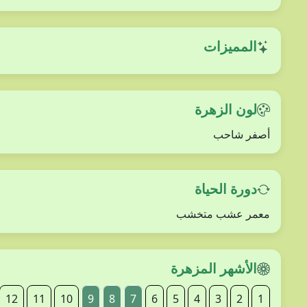
المميزات
لون الزهرة
أصفر شاحب
دورة الحياة
معمر عشب متخشب
الأشهر المزهرة
12
11
10
9
8
7
6
5
4
3
2
1