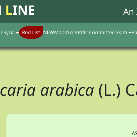
N
L
INE
An 
e
Syria
Red List
NEW
Maps
Scientific Committee
Team
Pa
icaria arabica
(L.) 