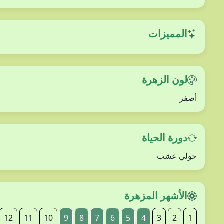
المميزات
لون الزهرة
أصفر
دورة الحياة
حولي عشب
الأشهر المزهرة
12
11
10
9
8
7
6
5
4
3
2
1