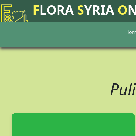
F
LORA
S
YRIA
O
Hom
Pul