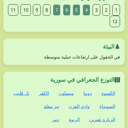
11
10
9
8
7
6
5
4
3
2
1
12
البيئة
في الحقول على ارتفاعات جبلية متوسطة
التوزع الجغرافي في سورية
الكسوة
دوما
ميسلون
الكفر
تل قليب
السويداء
وادي القرن
تير معلة
الزيارة عفرين
الربوة
دمر