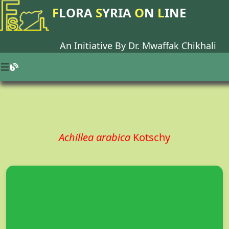
F
LORA
S
YRIA
O
N
L
INE
An Initiative By Dr.
Mwaffak Chikhali
Achillea arabica
Kotschy