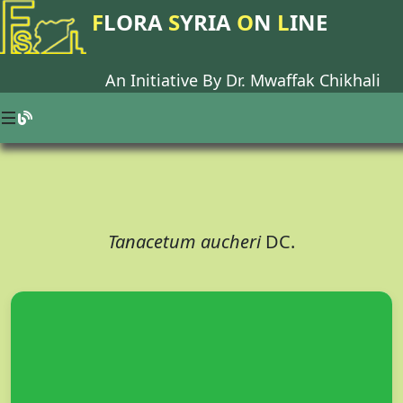
F
LORA
S
YRIA
O
N
L
INE
An Initiative By Dr.
Mwaffak Chikhali
Tanacetum aucheri
DC.