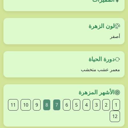
لون الزهرة
أصفر
دورة الحياة
معمر عشب متخشب
الأشهر المزهرة
11
10
9
8
7
6
5
4
3
2
1
12