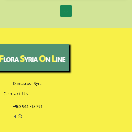
Our Address
Damascus - Syria
Contact Us
+963 944 718 291