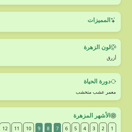
المميزات
لون الزهرة
أزرق
دورة الحياة
معمر عشب متخشب
الأشهر المزهرة
12
11
10
9
8
7
6
5
4
3
2
1