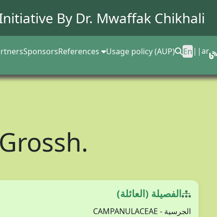
Initiative By Dr.
Mwaffak Chikhali
||
ar
rtners
Sponsors
References
Usage policy (AUP)
En
 Grossh.
الفصيلة (العائلة)
الجرسية - CAMPANULACEAE