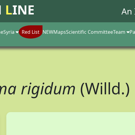
N
L
INE
An 
e
Syria
Red List
NEW
Maps
Scientific Committee
Team
Pa
ma rigidum
(Willd.)