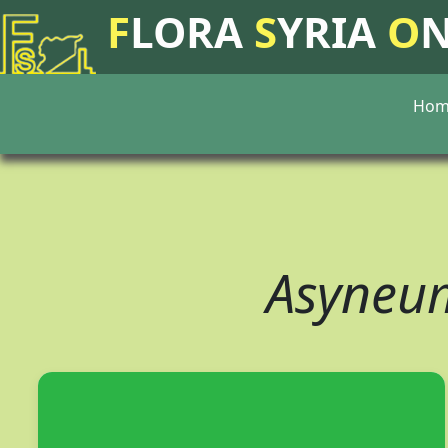
F
LORA
S
YRIA
O
Hom
Asyneu