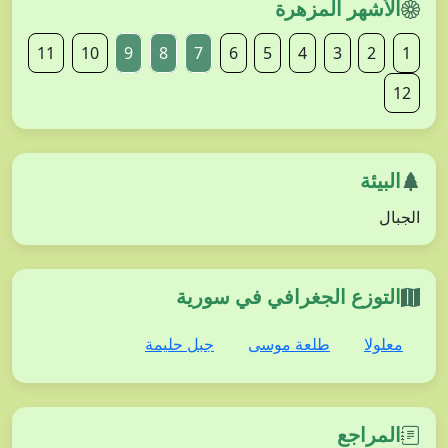
الأشهر المزهرة
11
10
9
8
7
6
5
4
3
2
1
12
البيئة
الجبال
التوزع الجغرافي في سورية
معلولا
طلعة موسى
جبل حليمة
المراجع