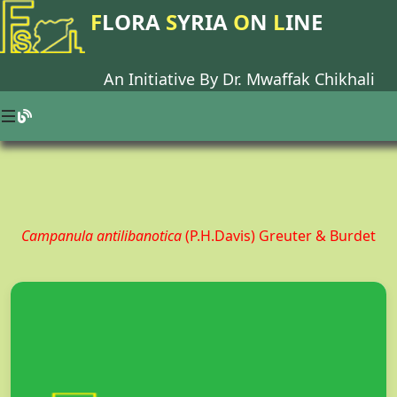
F
LORA
S
YRIA
O
N
L
INE
An Initiative By Dr.
Mwaffak Chikhali
Campanula antilibanotica
(P.H.Davis) Greuter & Burdet