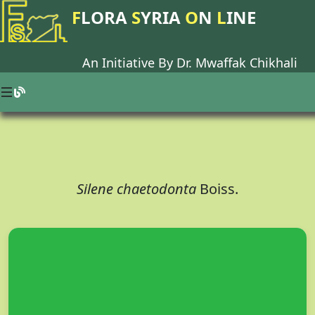
F
LORA
S
YRIA
O
N
L
INE
An Initiative By Dr.
Mwaffak Chikhali
Silene chaetodonta
Boiss.