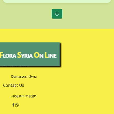
Our Address
Damascus - Syria
Contact Us
+963 944 718 291