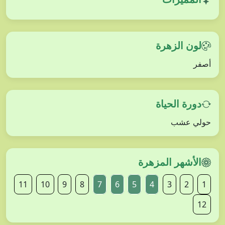
لون الزهرة
أصفر
دورة الحياة
حولي عشب
الأشهر المزهرة
11
10
9
8
7
6
5
4
3
2
1
12