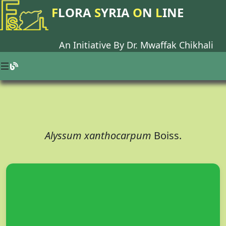
F
LORA
S
YRIA
O
N
L
INE
An Initiative By Dr.
Mwaffak Chikhali
Alyssum xanthocarpum
Boiss.