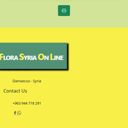
Our Address
Damascus - Syria
Contact Us
+963 944 718 291