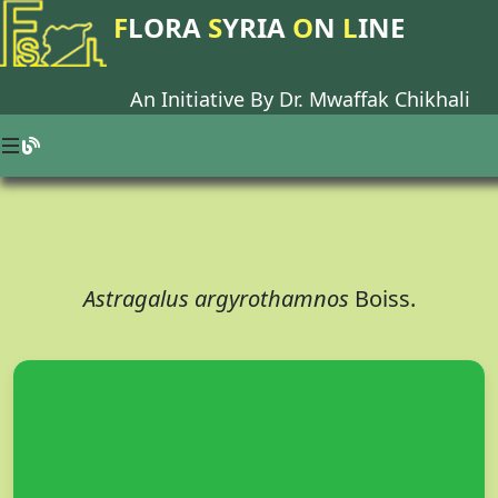
F
LORA
S
YRIA
O
N
L
INE
An Initiative By Dr.
Mwaffak Chikhali
Astragalus argyrothamnos
Boiss.