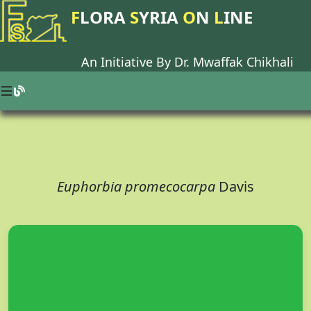
F
LORA
S
YRIA
O
N
L
INE
An Initiative By Dr.
Mwaffak Chikhali
Euphorbia promecocarpa
Davis