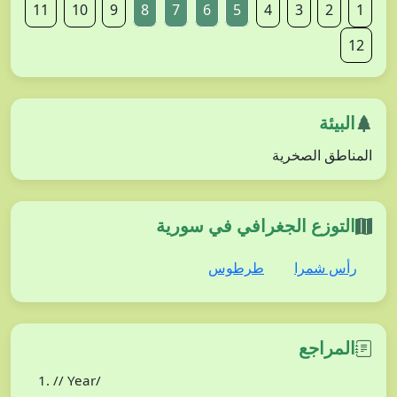
11
10
9
8
7
6
5
4
3
2
1
12
البيئة
المناطق الصخرية
التوزع الجغرافي في سورية
رأس شمرا
طرطوس
المراجع
// Year/