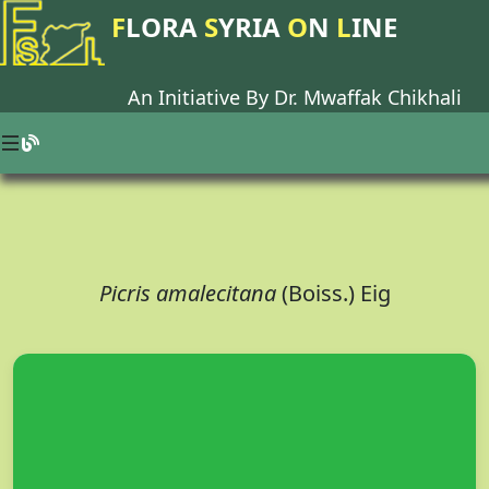
F
LORA
S
YRIA
O
N
L
INE
An Initiative By Dr.
Mwaffak Chikhali
Picris amalecitana
(Boiss.) Eig