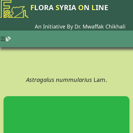
F
LORA
S
YRIA
O
N
L
INE
An Initiative By Dr.
Mwaffak Chikhali
Astragalus nummularius
Lam.