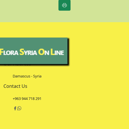
Our Address
Damascus - Syria
Contact Us
+963 944 718 291