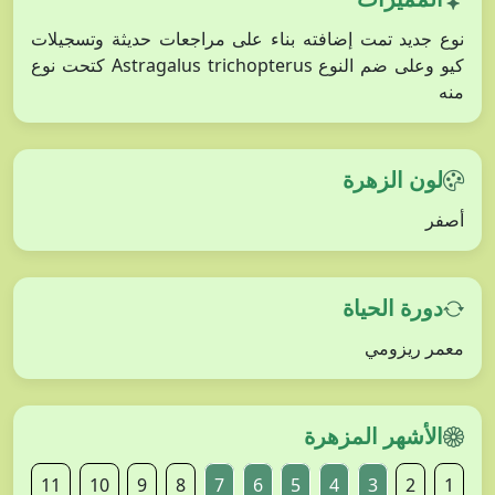
نوع جديد تمت إضافته بناء على مراجعات حديثة وتسجيلات
كيو وعلى ضم النوع Astragalus trichopterus كتحت نوع
منه
لون الزهرة
أصفر
دورة الحياة
معمر ريزومي
الأشهر المزهرة
11
10
9
8
7
6
5
4
3
2
1