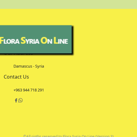
Our Address
Damascus - Syria
Contact Us
+963 944 718 291
©All rigths reserved to Flora Syria On Line (Version 3)