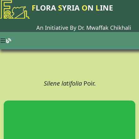
F
LORA
S
YRIA
O
N
L
INE
An Initiative By Dr.
Mwaffak Chikhali
Silene latifolia
Poir.