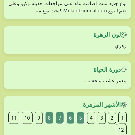
نوع جديد تمت إضافته بناء على مراجعات حديثة وكيو وعلى
ضم النوع Melandrium album كتحت نوع منه
لون الزهرة
زهري
دورة الحياة
معمر عشب متخشب
الأشهر المزهرة
11
10
9
8
7
6
5
4
3
2
1
12