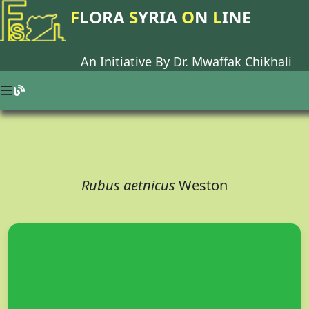
F
LORA
S
YRIA
O
N
L
INE
An Initiative By Dr.
Mwaffak Chikhali
Rubus aetnicus
Weston