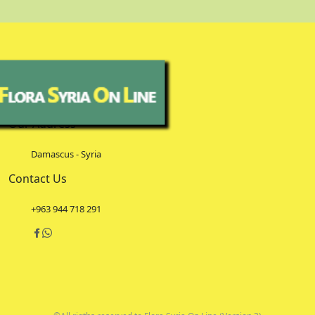
Our Address
Damascus - Syria
Contact Us
+963 944 718 291