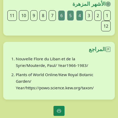
الأشهر المزهرة
11
10
9
8
7
6
5
4
3
2
1
12
المراجع
Nouvelle Flore du Liban et de la
Syrie/Mouterde, Paul/ Year1966-1983/
Plants of World Online/Kew Royal Botanic
Garden/
Year/https://powo.science.kew.org/taxon/