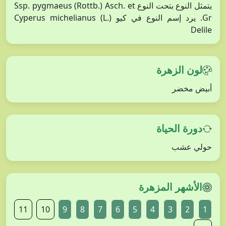
يتمثل النوع بتحت النوع Ssp. pygmaeus (Rottb.) Asch. et
Gr. يرد إسم النوع في كيو Cyperus michelianus (L.)
Delile
لون الزهرة
أبيض مخضر
دورة الحياة
حولي عشب
الأشهر المزهرة
11
10
9
8
7
6
5
4
3
2
1