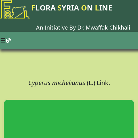
F
LORA
S
YRIA
O
N
L
INE
An Initiative By Dr.
Mwaffak Chikhali
Cyperus michelianus
(L.) Link.