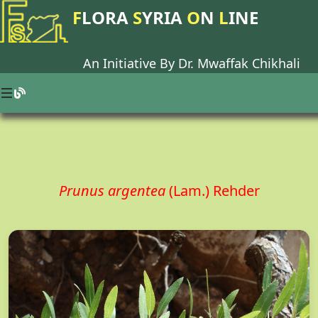
F
LORA
S
YRIA
O
N
L
INE
An Initiative By Dr.
Mwaffak Chikhali
Prunus argentea
(Lam.) Rehder