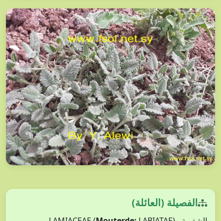
الفصيلة (العائلة)
الشفوية - LAMIACEAE (
LABIATAE)
Mouterde: