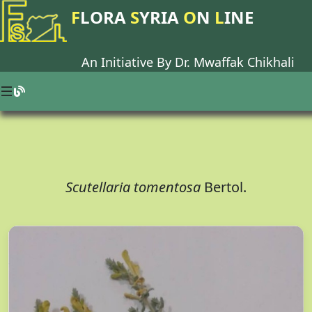
F
LORA
S
YRIA
O
N
L
INE
An Initiative By Dr.
Mwaffak Chikhali
Scutellaria tomentosa
Bertol.