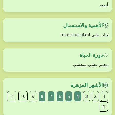
أصفر
الأهمية والاستعمال
نبات طبي medicinal plant
دورة الحياة
معمر عشب متخشب
الأشهر المزهرة
11
10
9
8
7
6
5
4
3
2
1
12