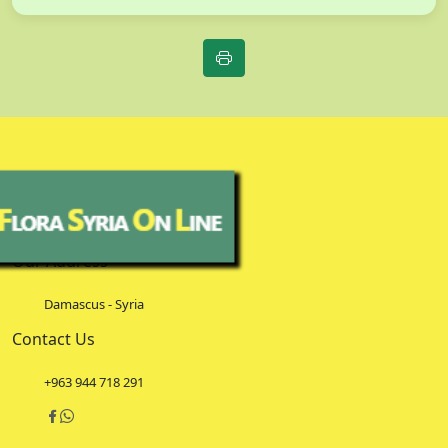
Our Address
Damascus - Syria
Contact Us
+963 944 718 291