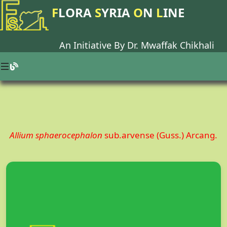
F
LORA
S
YRIA
O
N
L
INE
An Initiative By Dr.
Mwaffak Chikhali
Allium sphaerocephalon
sub.arvense (Guss.) Arcang.